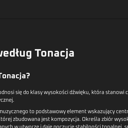
według Tonacja
Tonacja?
dnosi się do klasy wysokości dźwięku, która stanowi
cznej.
muzycznego to podstawowy element wskazujący cent
tórej zbudowana jest kompozycja. Określa zbiór wyso
nych w utworze i daje poczucie stabilności tonalnej, s