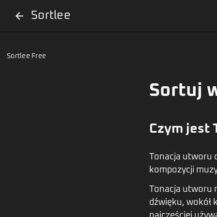
Sortlee
arrow_back
Sortlee Free
Sortuj 
Czym jest 
Tonacja utworu o
kompozycji muzy
Tonacja utworu 
dźwięku, wokół k
najczęściej używa