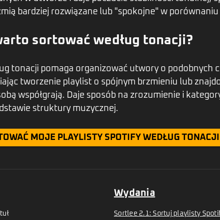
zmią bardziej rozwiązane lub "spokojne" w porównaniu 
arto sortować według tonacji?
ug tonacji pomaga organizować utwory o podobnych 
iając tworzenie playlist o spójnym brzmieniu lub znaj
sobą współgrają. Daje sposób na zrozumienie i kategory
dstawie struktury muzycznej.
TOWAĆ MOJE PLAYLISTY SPOTIFY WEDŁUG TONACJI
Wydania
tuł
Sortlee 2.1: Sortuj playlisty Spo