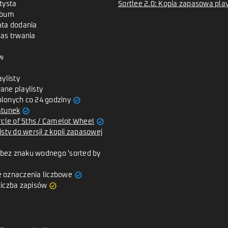
tysta
Sortlee 2.0: Kopia zapasowa playl
lbum
ata dodania
zas trwania
w
aylisty
ane playlisty
verified
lonych co 24 godziny
verified
atunek
verified
rcle of 5ths / Camelot Wheel
isty do wersji z kopii zapasowej
y bez znaku wodnego 'sorted by
verified
 oznaczenia liczbowe
verified
liczba zapisów