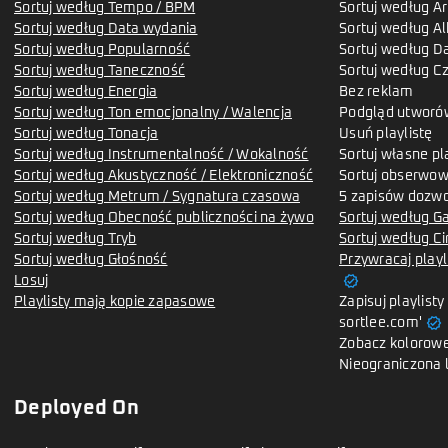
Sortuj według Tempo / BPM
Sortuj według Ar
Sortuj według Data wydania
Sortuj według A
Sortuj według Popularność
Sortuj według D
Sortuj według Taneczność
Sortuj według C
Sortuj według Energia
Bez reklam
Sortuj według Ton emocjonalny / Walencja
Podgląd utworó
Sortuj według Tonacja
Usuń playlistę
Sortuj według Instrumentalność / Wokalność
Sortuj własne pl
Sortuj według Akustyczność / Elektroniczność
Sortuj obserwow
Sortuj według Metrum / Sygnatura czasowa
5 zapisów dozwo
Sortuj według Obecność publiczności na żywo
Sortuj według G
Sortuj według Tryb
Sortuj według Ci
Sortuj według Głośność
Przywracaj playl
verified
Losuj
Playlisty mają kopie zapasowe
Zapisuj playlist
verified
sortlee.com'
Zobacz kolorowe
Nieograniczona 
Deployed On