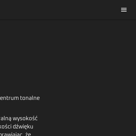
menu
 centrum tonalne
ralną wysokość
kości dźwięku
prawiając, że