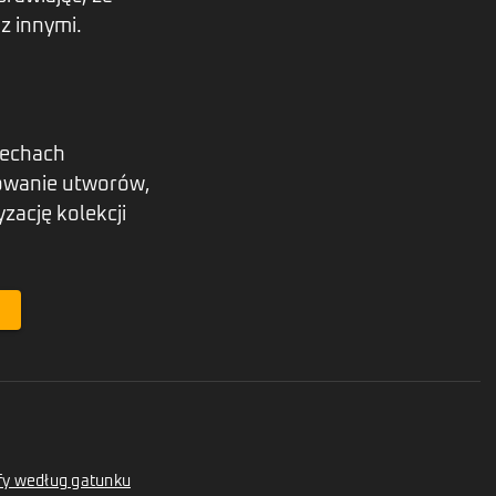
z innymi.
cechach
dowanie utworów,
zację kolekcji
tify według gatunku