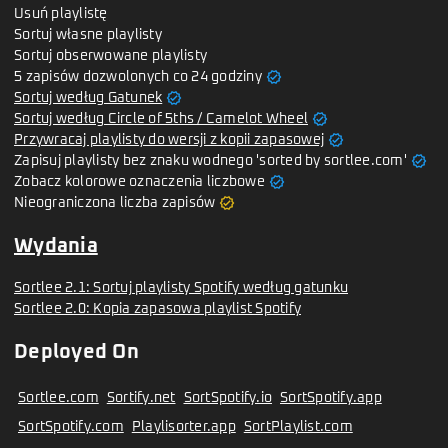
Usuń playlistę
Sortuj własne playlisty
Sortuj obserwowane playlisty
verified
5 zapisów dozwolonych co 24 godziny
verified
Sortuj według Gatunek
verified
Sortuj według Circle of 5ths / Camelot Wheel
verified
Przywracaj playlisty do wersji z kopii zapasowej
verified
Zapisuj playlisty bez znaku wodnego 'sorted by sortlee.com'
verified
Zobacz kolorowe oznaczenia liczbowe
verified
Nieograniczona liczba zapisów
Wydania
Sortlee 2.1: Sortuj playlisty Spotify według gatunku
Sortlee 2.0: Kopia zapasowa playlist Spotify
Deployed On
Sortlee.com
Sortify.net
SortSpotify.io
SortSpotify.app
SortSpotify.com
Playlisorter.app
SortPlaylist.com