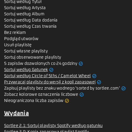
Sortuj według Tytuł
Sortuj według Artysta
Sortuj według Album
Sortuj według Data dodania
Sortuj według Czas trwania
Bez reklam
Podgląd utworów
Usuń playlistę
Sortuj własne playlisty
Sortuj obserwowane playlisty
verified
5 zapisów dozwolonych co 24 godziny
verified
Sortuj według Gatunek
verified
Sortuj według Circle of 5ths / Camelot Wheel
verified
Przywracaj playlisty do wersji z kopii zapasowej
verified
Zapisuj playlisty bez znaku wodnego 'sorted by sortlee.com'
verified
Zobacz kolorowe oznaczenia liczbowe
verified
Nieograniczona liczba zapisów
Wydania
Sortlee 2.1: Sortuj playlisty Spotify według gatunku
Sortlee 2.0: Kopia zapasowa playlist Spotify