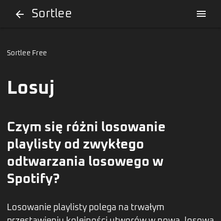
Sortlee
menu
arrow_back
Sortlee Free
Losuj
Czym się różni losowanie
playlisty od zwykłego
odtwarzania losowego w
Spotify?
Losowanie playlisty polega na trwałym
przestawieniu kolejności utworów w nową, losową