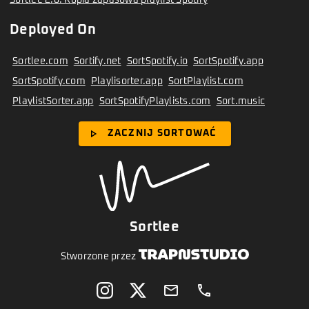
Deployed On
Sortlee.com
Sortify.net
SortSpotify.io
SortSpotify.app
SortSpotify.com
Playlisorter.app
SortPlaylist.com
PlaylistSorter.app
SortSpotifyPlaylists.com
Sort.music
play_arrow
ZACZNIJ SORTOWAĆ
Sortlee
Stworzone przez
email
phone